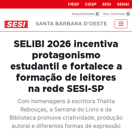
Observação:
FIESP
CIESP
SESI
SENAI
este
Acessibilidade
5
Alto Contraste
6
site
SANTA BÁRBARA D'OESTE
inclui
um
sistema
SELIBI 2026 incentiva
de
acessibilidade.
protagonismo
estudantil e fortalece a
formação de leitores
na rede SESI-SP
Com homenagens à escritora Thalita
Rebouças, a Semana do Livro e da
Biblioteca promove criatividade, produção
autoral e diferentes formas de expressão