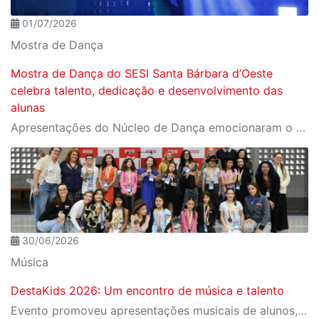
01/07/2026
Mostra de Dança
Mostra de Dança do SESI Santa Bárbara d’Oeste
celebra talento, dedicação e desenvolvimento das
alunas
Apresentações do Núcleo de Dança emocionaram o público ao reunir técnica, expressão artística e protagonismo em uma noite especial.
30/06/2026
Música
DestaKids 2026: Um encontro de música e talento
Evento promoveu apresentações musicais de alunos, performances do Núcleo de Dança e oficinas voltadas ao desenvolvimento artístico e à expressão dos estudantes.