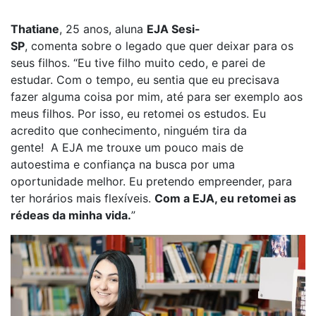
Thatiane
, 25 anos, aluna
EJA
S
esi-
SP
,
comenta
sobre
o legado que quer deixar para os
seus filhos. “Eu
tive filho muito cedo, e
parei de
estudar.
Com o tempo, eu
sentia
que eu precisava
fazer alguma coisa por mim, até para ser exemplo
aos
meus filhos
.
Por isso, eu retomei os estudos.
Eu
acredito que conhecimento, ninguém tira da
gente!
A
EJA me trouxe um pouco mais de
autoestima
e
confiança na busca por uma
oportunidade melhor.
Eu
pretendo empreender, para
ter horários mais flexíveis.
Com a EJA, eu retomei as
rédeas da minha vida.
”