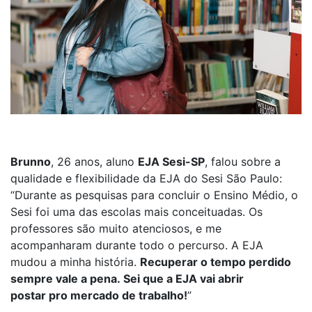
Brunno
, 26 anos, aluno
EJA
S
esi
-SP
,
falou s
obre a
qualidade e flexibilidade da EJA do Se
si São Paulo:
“
Durante as pesquisas para concluir o
E
nsino
Médio
, o
Sesi
foi uma das escolas
mais conceituadas
.
Os
professores são muito atenciosos,
e
me
acompanharam durante todo o percurso. A EJA
mudou a minha história.
Recuperar o tempo perdido
sempre vale a pena.
Sei que a EJA vai abrir
postar
pro
mercado de trabalho
!
”