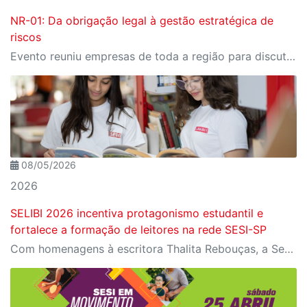
NR-01: Da obrigação legal à gestão estratégica de
riscos
Evento reuniu empresas de toda a região para discutir as recentes mudanças na legislação, assim como os desafios e caminhos no setor industrial.
08/05/2026
2026
SELIBI 2026 incentiva protagonismo estudantil e
fortalece a formação de leitores na rede SESI-SP
Com homenagens à escritora Thalita Rebouças, a Semana do Livro e da Biblioteca promove criatividade, produção autoral e diferentes formas de expressão entre estudantes da Educação Infantil à EJA