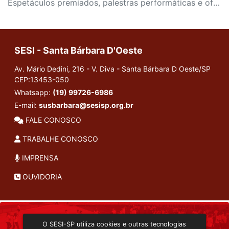
Espetáculos premiados, palestras performáticas e oficinas de palhaçaria feminina em cidades como Campinas, Taubaté e Santos.
SESI - Santa Bárbara D'Oeste
Av. Mário Dedini, 216 - V. Diva - Santa Bárbara D Oeste/SP
CEP:13453-050
Whatsapp:
(19) 99726-6986
E-mail:
susbarbara@sesisp.org.br
FALE CONOSCO
TRABALHE CONOSCO
IMPRENSA
OUVIDORIA
INSTITUCIONAL
O SESI-SP utiliza cookies e outras tecnologias
TRANSMISSÃO ON-LINE