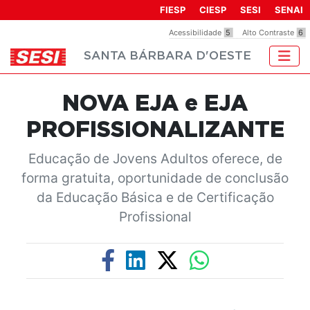
Observação:
FIESP
CIESP
SESI
SENAI
este
Acessibilidade
5
Alto Contraste
6
site
SANTA BÁRBARA D'OESTE
inclui
um
sistema
NOVA EJA e EJA
de
acessibilidade.
PROFISSIONALIZANTE
Educação de Jovens Adultos oferece, de
forma gratuita, oportunidade de conclusão
da Educação Básica e de Certificação
Profissional