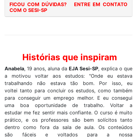
FICOU COM DÚVIDAS? ENTRE EM CONTATO
COM O SESI-SP
Histórias que inspiram
Anabela
,
19 anos,
aluna da
EJA
S
esi
-SP
, explica o que
a motivou
voltar
aos estudos: "
Onde eu estava
trabalhando não estava tão bom.
P
or isso
, eu
voltei
tanto para concluir
os estudos
, como também
para conseguir um emprego melhor
. E eu consegui
uma boa oportunidade de trabalho.
V
oltar
a
estudar
m
e fez
sentir mais confiante.
O curso é muito
prático, e os
professores
são
bem solícitos tanto
dentro como fora da sala de aula.
Os
conteúdos
são
fáceis e voltados para a
nossa