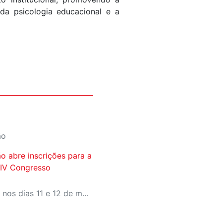
da psicologia educacional e a
ão
o abre inscrições para a
 IV Congresso
O evento gratuito acontece nos dias 11 e 12 de maio e reunirá especialistas em torno do tema “Educação que Transforma”. As vagas para participação presencial são limitadas, e a submissão de trabalhos pode ser feita até 31 de março