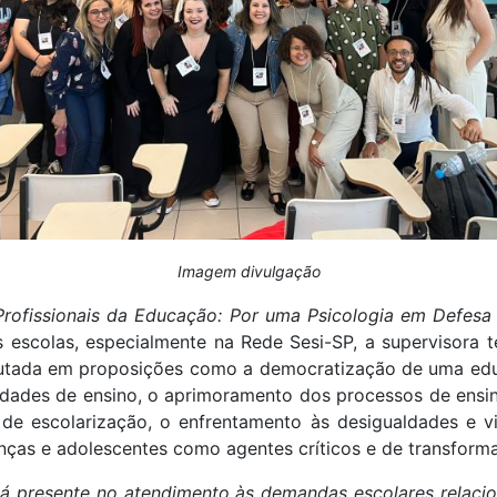
Imagem divulgação
Profissionais da Educação: Por uma Psicologia em Defesa
 escolas, especialmente na Rede Sesi-SP, a supervisora té
autada em proposições como a democratização de uma ed
idades de ensino, o aprimoramento dos processos de ens
 de escolarização, o enfrentamento às desigualdades e vi
anças e adolescentes como agentes críticos e de transforma
stá presente no atendimento às demandas escolares relaci