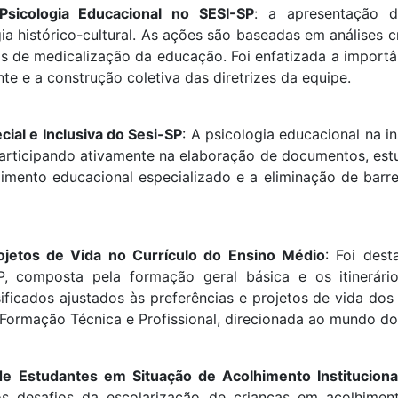
Psicologia Educacional no SESI-SP
: a apresentação d
a histórico-cultural. As ações são baseadas em análises c
 de medicalização da educação. Foi enfatizada a importân
nte e a construção coletiva das diretrizes da equipe.
cial e Inclusiva do Sesi-SP
: A psicologia educacional na 
participando ativamente na elaboração de documentos, es
dimento educacional especializado e a eliminação de barr
ojetos de Vida no Currículo do Ensino Médio
: Foi dest
 composta pela formação geral básica e os itinerários 
ficados ajustados às preferências e projetos de vida do
Formação Técnica e Profissional, direcionada ao mundo do
 Estudantes em Situação de Acolhimento Instituciona
s desafios da escolarização de crianças em acolhiment