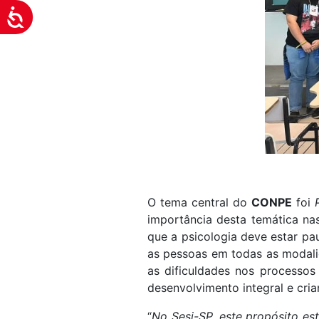
Acessibilidade
O tema central do
CONPE
foi
importância desta temática nas
que a psicologia deve estar p
as pessoas em todas as modal
as dificuldades nos processos
desenvolvimento integral e cri
“
No Sesi-SP, este propósito e