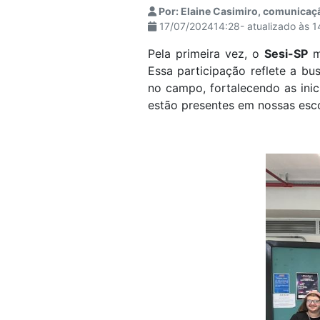
Por: Elaine Casimiro, comunicaç
visuais
17/07/202414:28- atualizado às 
que
usam
Pela primeira vez, o
Sesi-SP
m
um
Essa participação reflete a bu
leitor
no campo, fortalecendo as inic
de
estão presentes em nossas esco
tela;
Pressione
Control-
F10
para
abrir
um
menu
de
acessibilidade.